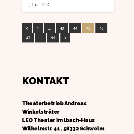
0
1
1
…
43
44
45
46
47
…
99
KONTAKT
Theaterbetrieb Andreas
Winkelsträter
LEO Theater im lbach-Haus
Wilhelmstr. 41 , 58332 Schwelm