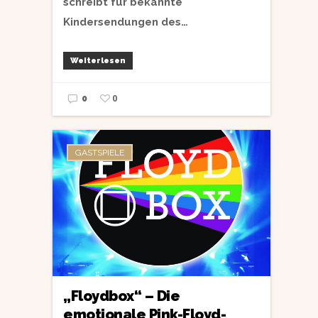
schreibt für bekannte
Kindersendungen des…
Weiterlesen
0
0
GASTSPIELE
„Floydbox“ – Die
emotionale Pink-Floyd-