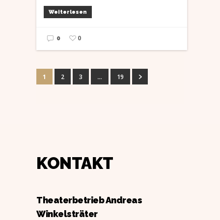
Weiterlesen
0
0
1
2
3
…
19
KONTAKT
Theaterbetrieb Andreas
Winkelsträter