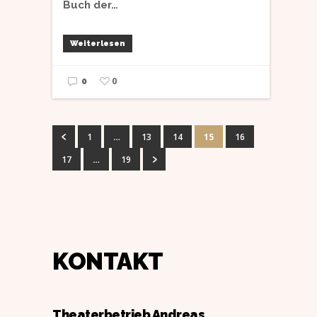
Buch der…
Weiterlesen
0
0
1
…
13
14
15
16
17
…
19
KONTAKT
Theaterbetrieb Andreas