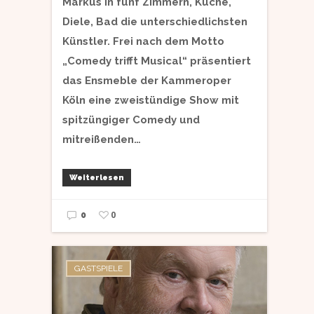
Markus in fünf Zimmern, Küche,
Diele, Bad die unterschiedlichsten
Künstler. Frei nach dem Motto
„Comedy trifft Musical“ präsentiert
das Ensmeble der Kammeroper
Köln eine zweistündige Show mit
spitzüngiger Comedy und
mitreißenden…
Weiterlesen
0
0
GASTSPIELE