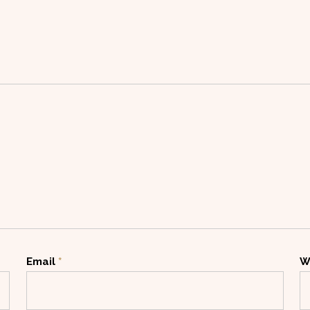
Email
*
W