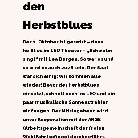
den
Herbstblues
Der 2. Oktober ist gesetzt – dann
heißt es im LEO Theater – „Schwelm
singt“ mit Lea Bergen. So war es und
so wird es auch 2026 sein. Der Saal
war sich einig: Wir kommen alle
wieder!
Bevor der Herbstblues
einsetzt, schnell noch ins LEO und ein
paar musikalische Sonnenstrahlen
einfangen. Der Mitsingabend wird
unter Kooperation mit der ARGE
(Arbeitsgemeinschaft der freien
Wohlfahrtspflege) durchgeführt.