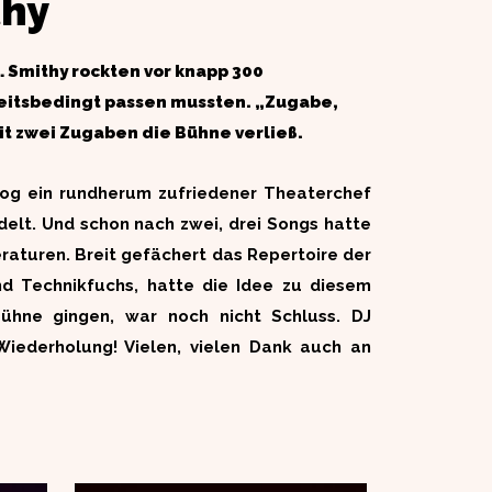
thy
 Smithy rockten vor knapp 300
heitsbedingt passen mussten. „Zugabe,
it zwei Zugaben die Bühne verließ.
 zog ein rundherum zufriedener Theaterchef
elt. Und schon nach zwei, drei Songs hatte
raturen. Breit gefächert das Repertoire der
nd Technikfuchs, hatte die Idee zu diesem
ühne gingen, war noch nicht Schluss. DJ
Wiederholung! Vielen, vielen Dank auch an