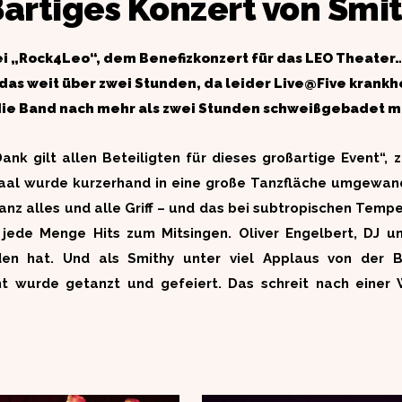
ßartiges Konzert von Smi
i „Rock4Leo“, dem Benefizkonzert für das LEO Theater…
das weit über zwei Stunden, da leider Live@Five krank
 die Band nach mehr als zwei Stunden schweißgebadet m
ank gilt allen Beteiligten für dieses großartige Event“,
saal wurde kurzerhand in eine große Tanzfläche umgewand
nz alles und alle Griff – und das bei subtropischen Tempe
jede Menge Hits zum Mitsingen. Oliver Engelbert, DJ u
den hat. Und als Smithy unter viel Applaus von der B
t wurde getanzt und gefeiert. Das schreit nach einer 