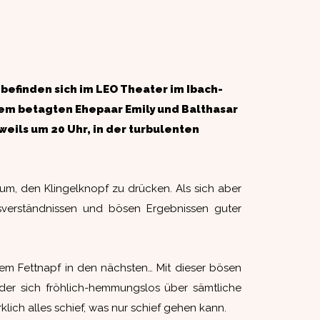
e befinden sich im LEO Theater im Ibach-
dem betagten Ehepaar Emily und Balthasar
weils um 20 Uhr, in der turbulenten
aum, den Klingelknopf zu drücken. Als sich aber
sverständnissen und bösen Ergebnissen guter
inem Fettnapf in den nächsten… Mit dieser bösen
 der sich fröhlich-hemmungslos über sämtliche
lich alles schief, was nur schief gehen kann.