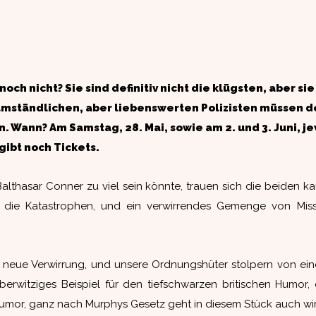
och nicht? Sie sind definitiv nicht die klügsten, aber si
n umständlichen, aber liebenswerten Polizisten müssen 
 Wann? Am Samstag, 28. Mai, sowie am 2. und 3. Juni, je
ibt noch Tickets.
althasar Conner zu viel sein könnte, trauen sich die beiden k
n die Katastrophen, und ein verwirrendes Gemenge von Mis
ftet neue Verwirrung, und unsere Ordnungshüter stolpern von e
berwitziges Beispiel für den tiefschwarzen britischen Humor,
Humor, ganz nach Murphys Gesetz geht in diesem Stück auch wirk