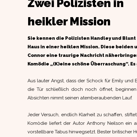
Zwei Polizisten in
heikler Mission
Sie kennen die Polizisten Handley und Blunt n
Haus in einer heiklen Mission. Diese beide
Connor eine traurige Nachricht näherbringen.
Komödie „(K)eine schöne Überraschung“. Es g
Aus lauter Angst, dass der Schock für Emily und B
die Tür schließlich doch noch öffnet, beginne
Absichten nimmt seinen atemberaubenden Lauf.
Jeder Versuch, endlich Klarheit zu schaffen, sti
Komödie liefert der Autor Anthony Neilson ein a
vorstellbare Tabus hinwegsetzt. Bester britischer 