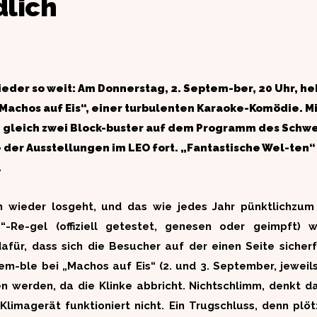
dlich
ieder so weit: Am Donnerstag, 2. Septem-ber, 20 Uhr, he
achos auf Eis“, einer turbulenten Karaoke-Komödie. Mi
gleich zwei Block-buster auf dem Programm des Schwe
der Ausstellungen im LEO fort. „Fantastische Wel-ten“ h
.
ch wieder losgeht, und das wie jedes Jahr pünktlichzum
“-Re-gel (offiziell getestet, genesen oder geimpft) w
dafür, dass sich die Besucher auf der einen Seite siche
m-ble bei „Machos auf Eis“ (2. und 3. September, jeweils
n werden, da die Klinke abbricht. Nichtschlimm, denkt da
imagerät funktioniert nicht. Ein Trugschluss, denn plöt