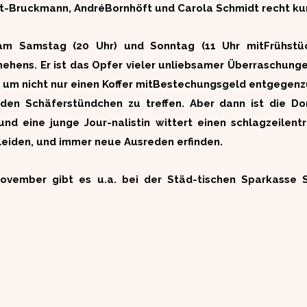
t-Bruckmann, AndréBornhöft und Carola Schmidt recht kuri
 am Samstag (20 Uhr) und Sonntag (11 Uhr mitFrühstüc
ehens. Er ist das Opfer vieler unliebsamer Überraschungen
en, um nicht nur einen Koffer mitBestechungsgeld entgegen
den Schäferstündchen zu treffen. Aber dann ist die D
d eine junge Jour-nalistin wittert einen schlagzeilentr
leiden, und immer neue Ausreden erfinden.
 November gibt es u.a. bei der Städ-tischen Sparkass