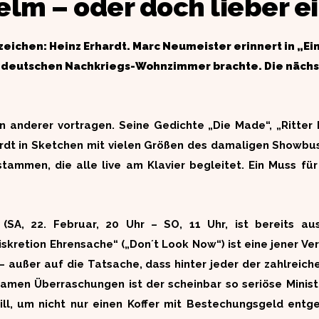
elm – oder doch lieber 
zeichen: Heinz Erhardt. Marc Neumeister erinnert in „E
 deutschen Nachkriegs-Wohnzimmer brachte. Die nächste
 anderer vortragen. Seine Gedichte „Die Made“, „Ritter F
hardt in Sketchen mit vielen Größen des damaligen Showb
stammen, die alle live am Klavier begleitet. Ein Muss fü
“ (SA, 22. Februar, 20 Uhr – SO, 11 Uhr, ist bereits 
retion Ehrensache“ („Don´t Look Now“) ist eine jener Ve
 – außer auf die Tatsache, dass hinter jeder der zahlrei
amen Überraschungen ist der scheinbar so seriöse Ministe
 will, um nicht nur einen Koffer mit Bestechungsgeld en