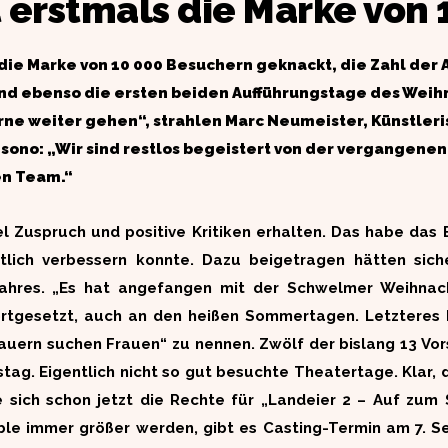
 erstmals die Marke von
die Marke von 10 000 Besuchern geknackt, die Zahl der 
 und ebenso die ersten beiden Aufführungstage des Weih
erne weiter gehen“, strahlen Marc Neumeister, Künstler
sono: „Wir sind restlos begeistert von der vergangenen
en Team.“
el Zuspruch und positive Kritiken erhalten. Das habe da
lich verbessern konnte. Dazu beigetragen hätten siche
ahres. „Es hat angefangen mit der Schwelmer Weihnach
tgesetzt, auch an den heißen Sommertagen. Letzteres hat
Bauern suchen Frauen“ zu nennen. Zwölf der bislang 13 Vo
ag. Eigentlich nicht so gut besuchte Theatertage. Klar
ich schon jetzt die Rechte für „Landeier 2 – Auf zum S
ble immer größer werden, gibt es Casting-Termin am 7. 