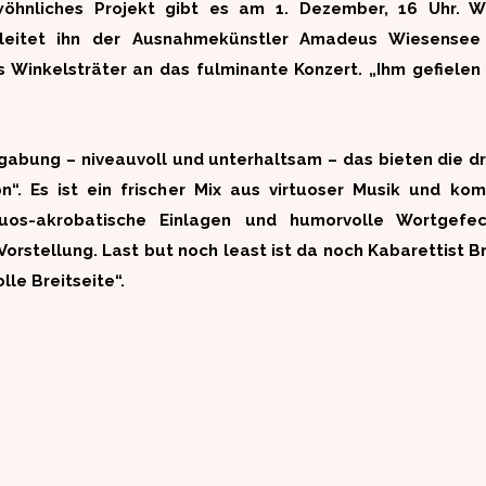
ewöhnliches Projekt gibt es am 1. Dezember, 16 Uhr.
leitet ihn der Ausnahmekünstler Amadeus Wiesensee
as Winkelsträter an das fulminante Konzert. „Ihm gefiele
bung – niveauvoll und unterhaltsam – das bieten die dre
on“. Es ist ein frischer Mix aus virtuoser Musik und ko
rtuos-akrobatische Einlagen und humorvolle Wortge
 Vorstellung. Last but noch least ist da noch Kabarettis
le Breitseite“.