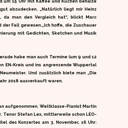
nd um 15 Uhr mit Kaffee und Kuchen behalte
ut abzudecken. „Natürlich liegt mir Heinz
 da man den Vergleich hat“, blickt Marc
d der Fall gewesen.„Ich hoffe, die Zuschauer
zenierung mit Gedichten, Sketchen und Musik
 Gerade habe man auch Termine (um 9 und 12
ten EN-Kreis und ins angrenzende Wuppertal
c Neumeister. Und zusätzlich biete man „Die
Jahr 2018 ausverkauft waren.
lan aufgenommen. Weltklasse-Pianist Martin
or. Tenor Stefan Lex, mittlerweile schon LEO-
tel des Konzertes am 3. November, 16 Uhr: