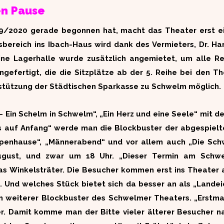
en Pause
19/2020 gerade begonnen hat, macht das Theater erst e
sbereich ins Ibach-Haus wird dank des Vermieters, Dr. Ha
ine Lagerhalle wurde zusätzlich angemietet, um alle R
gefertigt, die die Sitzplätze ab der 5. Reihe bei den Th
rstützung der Städtischen Sparkasse zu Schwelm möglich.
 Ein Schelm in Schwelm“, „Ein Herz und eine Seele“ mit 
les auf Anfang“ werde man die Blockbuster der abgespiel
eppenhause“, „Männerabend“ und vor allem auch „Die Sch
ugust, und zwar um 18 Uhr. „Dieser Termin am Schwe
as Winkelsträter. Die Besucher kommen erst ins Theater 
 Und welches Stück bietet sich da besser an als „Landeie
n weiterer Blockbuster des Schwelmer Theaters. „Erstma
er. Damit komme man der Bitte vieler älterer Besucher na