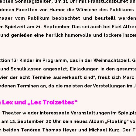
iebten Sonntagszeiten, um 11 Uhr mit Frühstücksbuffet u
edenen Facetten von Humor die Wünsche des Publikums g
enauer vom Publikum beobachtet und beurteilt werden,
n Spielzeit am 21. September. Das sei auch bei Ekel Alfre
en und genießen eine herrlich humorvolle und lockere Ins
ktion für Kinder im Programm, das in der Weihnachtszeit.
n und Schulklassen angesetzt, Einladungen in den gesam
 vier der acht Termine ausverkauft sind“, freut sich Mar
denen Terminen an, da die meisten der Vorstellungen im 
n Lex und „Les Troizettes“
O Theater wieder interessante Veranstaltungen im Spielp
lt am 12. September, 20 Uhr, sein neues Album „Floating“ v
n beiden Tenören Thomas Heyer und Michael Kurz. Der Ti