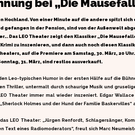
nung bei „Die Mausefal
n Hochland. Von einer Minute auf die andere spitzt sich
d gefangen in der Pension, sind von der Außenwelt abg
er… Das LEO Theater zeigt den Klassiker „Die Mausefalle
rimi zu inszenieren, und dann auch noch diesen Klassike
heaters, auf die Premiere am Samstag, 30. März, 20 Uhr.
nntag, 31. März, sind restlos ausverkauft.
den Leo-typischen Humor in der ersten Hälfe auf die Bühne
n Thriller, untermalt durch schaurige Musik und gruselige
s LEO Theater immer mal wieder inszeniert. Edgar Wallac
„Sherlock Holmes und der Hund der Familie Baskervilles“ 
h das LEO Theater: „Jürgen Renfordt, Schlagersänger, Ko
den Text eines Radiomoderators“, freut sich Marc Neumeis