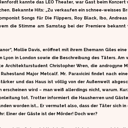
Renfordt kannte das LEO Theater, war Gast beim Konzert 
chen. Bekannte Hits: „Zu verkaufen ein schnee-weisses Bra
omponist Songs für Die Flippers, Roy Black, Ibo, Andreas
, wem die Stimme am Samstag bei der Premiere bekannt 
nor“, Mollie Davis, eröffnet mit ihrem Ehemann Giles eine 
 Lyon in London sowie die Beschreibung des Täters. Am w
e Architekturstudent Christopher Wren, die androgyne Mrs
Ruhestand Major Metcalf. Mr. Paravicini findet nach eine
ärker und das Haus ist völlig von der Außenwelt abgeschn
on erscheinen wird – man weiß allerdings nicht, warum. Kur
onleitung tot. Trotter informiert die Hausherren und Gäst
den worden ist… Er vermutet also, dass der Täter sich in 
r: Einer der Gäste ist der Mörder! Doch wer?