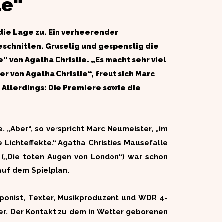
le“
 die Lage zu. Ein verheerender
eschnitten. Gruselig und gespenstig die
“ von Agatha Christie. „Es macht sehr viel
r von Agatha Christie“, freut sich Marc
 Allerdings: Die Premiere sowie die
. „Aber“, so verspricht Marc Neumeister, „im
 Lichteffekte.“ Agatha Christies Mausefalle
e („Die toten Augen von London“) war schon
auf dem Spielplan.
mponist, Texter, Musikproduzent und WDR 4-
ter. Der Kontakt zu dem in Wetter geborenen