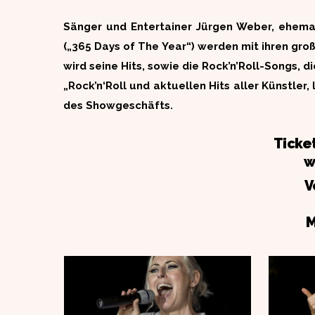
Sänger und Entertainer Jürgen Weber, ehem
(„365 Days of The Year“) werden mit ihren gr
wird seine Hits, sowie die Rock’n’Roll-Songs, 
„Rock’n‘Roll und aktuellen Hits aller Künstle
des Showgeschäfts.
Ticke
w
V
M