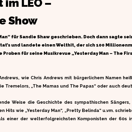
t im LEO –
die Show
 Man“ für Sandie Shaw geschrieben. Doch dann sagte sei
 tat’s und landete einen Welthit, der sich 100 Millionen
ie Proben für seine Musikrevue „Yesterday Man – The Fi
k Andrews, wie Chris Andrews mit bürgerlichem Namen hei
die Tremelors, „The Mamas und The Papas“ oder auch deuts
ßende Weise die Geschichte des sympathischen Sängers,
n Hits wie „Yesterday Man“, „Pretty Belinda“ u.vm. schrie
als einer der welterfolgreichsten Komponisten der 60s 