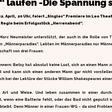
“ laufen -Die Spannung s
2. April, 20 Uhr, feiert „Singles“ Premiere im Leo Thea
n Regie beim Erfolgsstück „Herrenabend“.
Marc Neumeister unterstützt, der auch in die Rolle von 
vom „Männerparadies“. Lebten im Männerparadies nur Män
schaft von drei Frauen.
nnern: Betsy hat absolut keine Lust, sich an einen Mann z
rd und kann sich einen anderen Mann gar nicht vorstelle
och bei der Lektüre der Stücke William Shakespeares ein
e Art und Weise. Und leben zusammen in einer durch
, wenn eine Batterie fehlt, oder das Bad nicht geputzt i
h bleibt. Denn Männer in einer Frauen-WG – da sind Probl